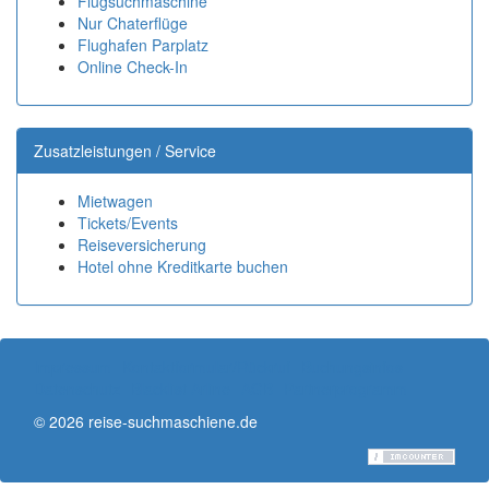
Flugsuchmaschine
Nur Chaterflüge
Flughafen Parplatz
Online Check-In
Zusatzleistungen / Service
Mietwagen
Tickets/Events
Reiseversicherung
Hotel ohne Kreditkarte buchen
Impressum
Kontaktformular/Rückruf
Buchungsinfos
Datenschutz
Blacklist Arline
AGB
Partnerprogramm
© 2026 reise-suchmaschiene.de